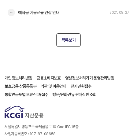
예탁금 이용료율 인상 안내
2021. 08. 27
목록보기
개인정보처리방침
금융소비자보호
영상정보처리기기 운영관리방침
보호금융 상품등록부
약관 및 이용안내
전자민원접수
통합연금포털 오류신고/접수
방문/전화권유 판매직원 조회
서울특별시 영등포구 국제금융로 10 One IFC 15층
사업자등록번호 : 107-87-08658