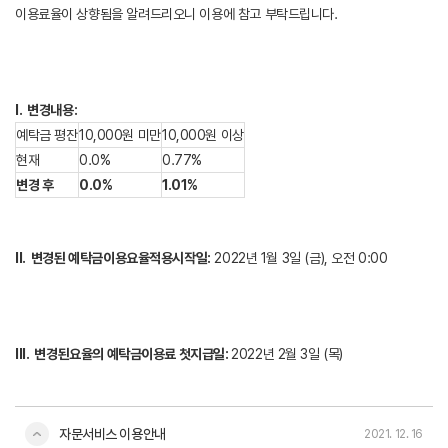
이용료율이 상향됨을 알려드리오니 이용에 참고 부탁드립니다.
I.
변경내용
:
예탁금 평잔
10,000원 미만
10,000원 이상
현재
0.0%
0.77%
변경
후
0.0%
1.01%
II.
변경된
예탁금이용요율
적용
시작
일
:
2022년 1월 3일 (금), 오전 0:00
III.
변경된
요율의
예탁금이용료
첫
지급
일
:
2022년 2월 3일 (목)
자문서비스 이용안내
2021. 12. 16