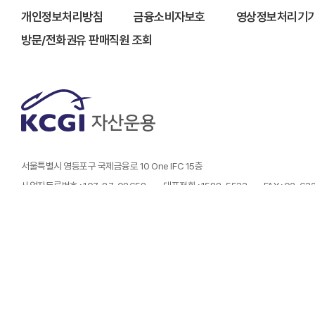
개인정보처리방침
금융소비자보호
영상정보처리기기
방문/전화권유 판매직원 조회
서울특별시 영등포구 국제금융로 10 One IFC 15층
사업자등록번호 : 107-87-08658
대표전화 : 1588-5533
FAX : 02-6
- 금융투자상품은 예금자보호법에 따라 보호되지 않습니다.
- 금융투자상품은 자산가격 변동, 환율 변동, 신용등급 하락 등에 따라 투자원금의 손실(0~
- 투자자는 금융투자상품에 대하여 금융상품판매업자로부터 충분한 설명을 받을 권리가 있
- 과거의 운용실적이 미래의 수익률을 보장하는 것은 아닙니다.
- 본 페이지에서는 당사가 운용하는 펀드상품에 대해 정형화된 형태의 정보를 제공하고 있
- 본 웹사이트에서 제공하는 지수 및 수익률 정보는 투자 참고사항이며 , 제공된 정보에 의
심사필번호 제25-727호 (유효기간 2025.12.10 ~ 2026.12.09)
Copyright (C) KCGI. All rights reserved.
l
Designed by WebSite.co.kr