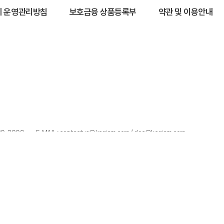
 운영관리방침
보호금융 상품등록부
약관 및 이용안내
320-3009
E-MAIL : contactus@kcgiam.com / doc@kcgiam.com
100%)이 발생할 수 있으며, 그 손실은 투자자에게 귀속됩니다.
으며, 투자 전 (간이)투자설명서 및 집합투자규약을 반드시 읽어보시기 바랍니다
습니다.
한 투자결과에 대해 법적인 책임을 지지 않습니다.