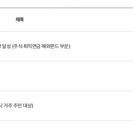
제목
왕 달성 (주식·퇴직연금·해외펀드 부문)
 거주 주민 대상)