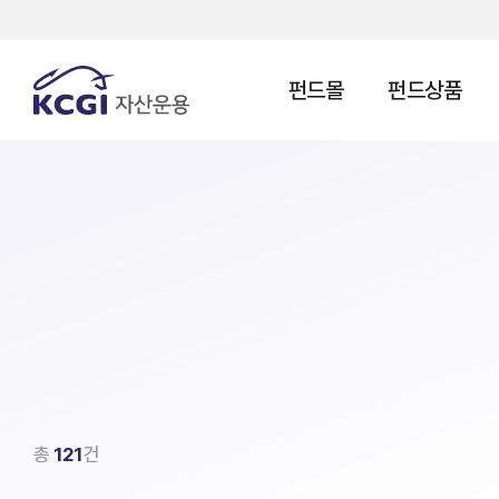
펀드몰
펀드상품
총
121
건