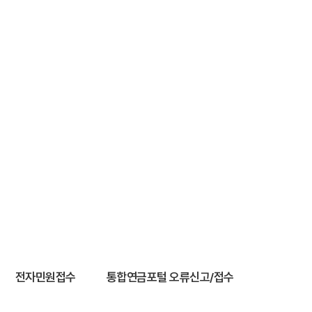
전자민원접수
통합연금포털 오류신고/접수