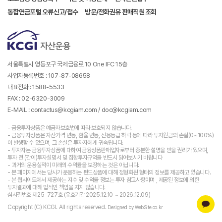
통합연금포털 오류신고/접수
방문/전화권유 판매직원 조회
서울특별시 영등포구 국제금융로 10 One IFC 15층
사업자등록번호 : 107-87-08658
대표전화 : 1588-5533
FAX : 02-6320-3009
E-MAIL : contactus@kcgiam.com / doc@kcgiam.com
- 금융투자상품은 예금자보호법에 따라 보호되지 않습니다.
- 금융투자상품은 자산가격 변동, 환율 변동, 신용등급 하락 등에 따라 투자원금의 손실(0~100%)
이 발생할 수 있으며, 그 손실은 투자자에게 귀속됩니다.
- 투자자는 금융투자상품에 대하여 금융상품판매업자로부터 충분한 설명을 받을 권리가 있으며,
투자 전 (간이)투자설명서 및 집합투자규약을 반드시 읽어보시기 바랍니다
- 과거의 운용실적이 미래의 수익률을 보장하는 것은 아닙니다.
- 본 페이지에서는 당사가 운용하는 펀드상품에 대해 정형화된 형태의 정보를 제공하고 있습니다.
- 본 웹사이트에서 제공하는 지수 및 수익률 정보는 투자 참고사항이며 , 제공된 정보에 의한
투자결과에 대해 법적인 책임을 지지 않습니다.
심사필번호 제25-727호 (유효기간 2025.12.10 ~ 2026.12.09)
Copyright (C) KCGI. All rights reserved.
Designed by WebSite.co.kr