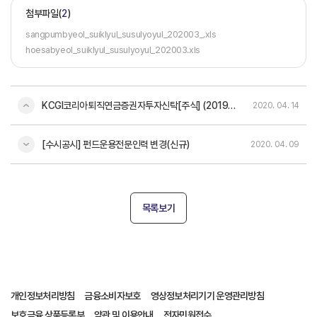
첨부파일(
2
)
sangpumbyeol_suiklyul_susulyoyul_202003_.xls
hoesabyeol_suiklyul_susulyoyul_202003.xls
KCGI코리아퇴직연금증권자투자신탁[주식] (2019년 11월 21일 - 2020년 02월 20일) 자산운용보고서
2020. 04. 14
[수시공시] 펀드운용전문인력 변경(신규)
2020. 04. 09
목록보기
개인정보처리방침
금융소비자보호
영상정보처리기기 운영관리방침
보호금융 상품등록부
약관 및 이용안내
전자민원접수