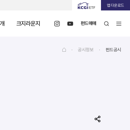
앱 다운로드
개
크지라운지
펀드매매
·
공시정보
·
펀드공시