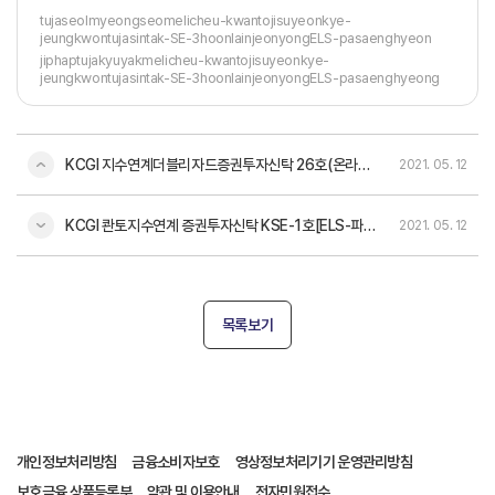
tujaseolmyeongseomelicheu-kwantojisuyeonkye-
jeungkwontujasintak-SE-3hoonlainjeonyongELS-pasaenghyeon
jiphaptujakyuyakmelicheu-kwantojisuyeonkye-
jeungkwontujasintak-SE-3hoonlainjeonyongELS-pasaenghyeong
KCGI 지수연계더블리자드증권투자신탁 26호(온라인전용)[ELS-파생형]
2021. 05. 12
KCGI 콴토지수연계 증권투자신탁 KSE-1호[ELS-파생형]
2021. 05. 12
목록보기
개인정보처리방침
금융소비자보호
영상정보처리기기 운영관리방침
보호금융 상품등록부
약관 및 이용안내
전자민원접수