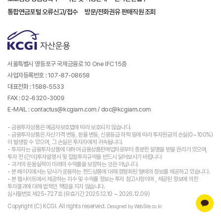
통합연금포털 오류신고/접수
방문/전화권유 판매직원 조회
서울특별시 영등포구 국제금융로 10 One IFC 15층
사업자등록번호 : 107-87-08658
대표전화 : 1588-5533
FAX : 02-6320-3009
E-MAIL : contactus@kcgiam.com / doc@kcgiam.com
- 금융투자상품은 예금자보호법에 따라 보호되지 않습니다.
- 금융투자상품은 자산가격 변동, 환율 변동, 신용등급 하락 등에 따라 투자원금의 손실(0~100%)
이 발생할 수 있으며, 그 손실은 투자자에게 귀속됩니다.
- 투자자는 금융투자상품에 대하여 금융상품판매업자로부터 충분한 설명을 받을 권리가 있으며,
투자 전 (간이)투자설명서 및 집합투자규약을 반드시 읽어보시기 바랍니다
- 과거의 운용실적이 미래의 수익률을 보장하는 것은 아닙니다.
- 본 페이지에서는 당사가 운용하는 펀드상품에 대해 정형화된 형태의 정보를 제공하고 있습니다.
- 본 웹사이트에서 제공하는 지수 및 수익률 정보는 투자 참고사항이며 , 제공된 정보에 의한
투자결과에 대해 법적인 책임을 지지 않습니다.
심사필번호 제25-727호 (유효기간 2025.12.10 ~ 2026.12.09)
Copyright (C) KCGI. All rights reserved.
Designed by WebSite.co.kr