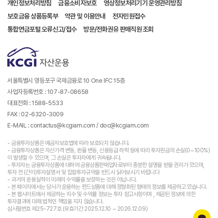
개인정보처리방침
금융소비자보호
영상정보처리기기 운영관리방침
보호금융 상품등록부
약관 및 이용안내
전자민원접수
통합연금포털 오류신고/접수
방문/전화권유 판매직원 조회
서울특별시 영등포구 국제금융로 10 One IFC 15층
사업자등록번호 : 107-87-08658
대표전화 : 1588-5533
FAX : 02-6320-3009
E-MAIL : contactus@kcgiam.com / doc@kcgiam.com
- 금융투자상품은 예금자보호법에 따라 보호되지 않습니다.
- 금융투자상품은 자산가격 변동, 환율 변동, 신용등급 하락 등에 따라 투자원금의 손실(0~100%)
이 발생할 수 있으며, 그 손실은 투자자에게 귀속됩니다.
- 투자자는 금융투자상품에 대하여 금융상품판매업자로부터 충분한 설명을 받을 권리가 있으며,
투자 전 (간이)투자설명서 및 집합투자규약을 반드시 읽어보시기 바랍니다
- 과거의 운용실적이 미래의 수익률을 보장하는 것은 아닙니다.
- 본 페이지에서는 당사가 운용하는 펀드상품에 대해 정형화된 형태의 정보를 제공하고 있습니다.
- 본 웹사이트에서 제공하는 지수 및 수익률 정보는 투자 참고사항이며 , 제공된 정보에 의한
투자결과에 대해 법적인 책임을 지지 않습니다.
심사필번호 제25-727호 (유효기간 2025.12.10 ~ 2026.12.09)