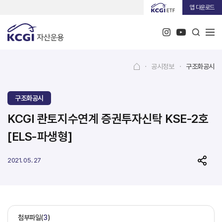
앱 다운로드
·
공시정보
·
구조화공시
구조화공시
KCGI 콴토지수연계 증권투자신탁 KSE-2호
[ELS-파생형]
2021. 05. 27
첨부파일(
3
)