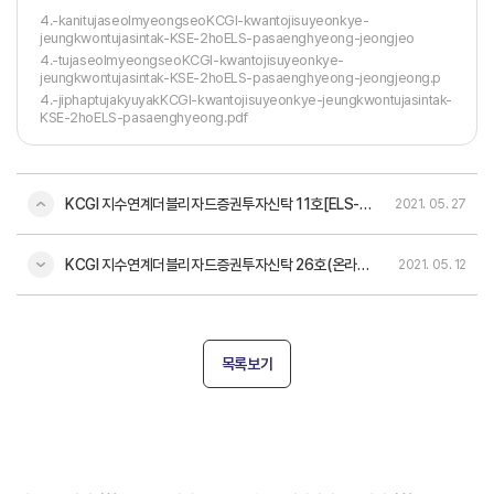
4.-kanitujaseolmyeongseoKCGI-kwantojisuyeonkye-
jeungkwontujasintak-KSE-2hoELS-pasaenghyeong-jeongjeo
4.-tujaseolmyeongseoKCGI-kwantojisuyeonkye-
jeungkwontujasintak-KSE-2hoELS-pasaenghyeong-jeongjeong.p
4.-jiphaptujakyuyakKCGI-kwantojisuyeonkye-jeungkwontujasintak-
KSE-2hoELS-pasaenghyeong.pdf
KCGI 지수연계더블리자드증권투자신탁 11호[ELS-파생형]
2021. 05. 27
KCGI 지수연계더블리자드증권투자신탁 26호(온라인전용)[ELS-파생형]
2021. 05. 12
목록보기