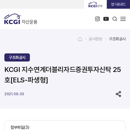
앱 다운로드
·
공시정보
·
구조화공시
구조화공시
KCGI 지수연계더블리자드증권투자신탁 25
호[ELS-파생형]
2021. 09. 03
첨부파일(
3
)