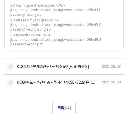
23.-kanitujaseolmyeongseoKCGI-
jisuyeonkyedeobeullijadeujeungkwontujasintak-25hoELS-
pasaenghyeongjeon
23.-tujaseolmyeongseoKCGI-
jisuyeonkyedeobeullijadeujeungkwontujasintak-25hoELS-
pasaenghyeongjeongjeo
23.jiphaptujakyuyakKCGI-
jisuyeonkyedeobeullijadeujeungkwontujasintak-25hoELS-
pasaenghyeong.pdf
KCGI 지수연계증권투자신탁 35호[ELS-파생형]
2021. 09. 03
KCGI 콴토지수연계 증권투자신탁 KSE-32호(온라인전용)[ELS-파생형]
2021. 09. 03
목록보기