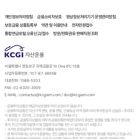
개인정보처리방침
금융소비자보호
영상정보처리기기 운영관리방침
보호금융 상품등록부
약관 및 이용안내
전자민원접수
통합연금포털 오류신고/접수
방문/전화권유 판매직원 조회
서울특별시 영등포구 국제금융로 10 One IFC 15층
사업자등록번호 : 107-87-08658
대표전화 : 1588-5533
FAX : 02-6320-3009
E-MAIL : contactus@kcgiam.com / doc@kcgiam.com
- 금융투자상품은 예금자보호법에 따라 보호되지 않습니다.
- 금융투자상품은 자산가격 변동, 환율 변동, 신용등급 하락 등에 따라 투자원금의 손실(0~100%)
이 발생할 수 있으며, 그 손실은 투자자에게 귀속됩니다.
- 투자자는 금융투자상품에 대하여 금융상품판매업자로부터 충분한 설명을 받을 권리가 있으며,
투자 전 (간이)투자설명서 및 집합투자규약을 반드시 읽어보시기 바랍니다
- 과거의 운용실적이 미래의 수익률을 보장하는 것은 아닙니다.
- 본 페이지에서는 당사가 운용하는 펀드상품에 대해 정형화된 형태의 정보를 제공하고 있습니다.
- 본 웹사이트에서 제공하는 지수 및 수익률 정보는 투자 참고사항이며 , 제공된 정보에 의한