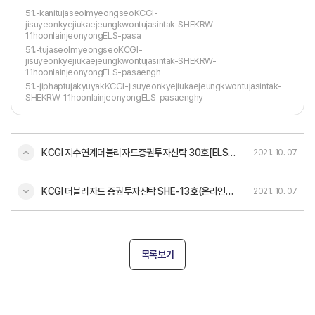
51.-kanitujaseolmyeongseoKCGI-
jisuyeonkyejiukaejeungkwontujasintak-SHEKRW-
11hoonlainjeonyongELS-pasa
51.-tujaseolmyeongseoKCGI-
jisuyeonkyejiukaejeungkwontujasintak-SHEKRW-
11hoonlainjeonyongELS-pasaengh
51.-jiphaptujakyuyakKCGI-jisuyeonkyejiukaejeungkwontujasintak-
SHEKRW-11hoonlainjeonyongELS-pasaenghy
KCGI 지수연계더블리자드증권투자신탁 30호[ELS-파생형]
2021. 10. 07
KCGI 더블리자드 증권투자신탁 SHE-13호(온라인전용)[ELS-파생형]
2021. 10. 07
목록보기