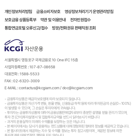
개인정보처리방침
금융소비자보호
영상정보처리기기 운영관리방침
보호금융 상품등록부
약관 및 이용안내
전자민원접수
통합연금포털 오류신고/접수
방문/전화권유 판매직원 조회
서울특별시 영등포구 국제금융로 10 One IFC 15층
사업자등록번호 : 107-87-08658
대표전화 : 1588-5533
FAX : 02-6320-3009
E-MAIL : contactus@kcgiam.com / doc@kcgiam.com
- 금융투자상품은 예금자보호법에 따라 보호되지 않습니다.
- 금융투자상품은 자산가격 변동, 환율 변동, 신용등급 하락 등에 따라 투자원금의 손실(0~100%)
이 발생할 수 있으며, 그 손실은 투자자에게 귀속됩니다.
- 투자자는 금융투자상품에 대하여 금융상품판매업자로부터 충분한 설명을 받을 권리가 있으며,
투자 전 (간이)투자설명서 및 집합투자규약을 반드시 읽어보시기 바랍니다
- 과거의 운용실적이 미래의 수익률을 보장하는 것은 아닙니다.
- 본 페이지에서는 당사가 운용하는 펀드상품에 대해 정형화된 형태의 정보를 제공하고 있습니다.
- 본 웹사이트에서 제공하는 지수 및 수익률 정보는 투자 참고사항이며 , 제공된 정보에 의한
투자결과에 대해 법적인 책임을 지지 않습니다.