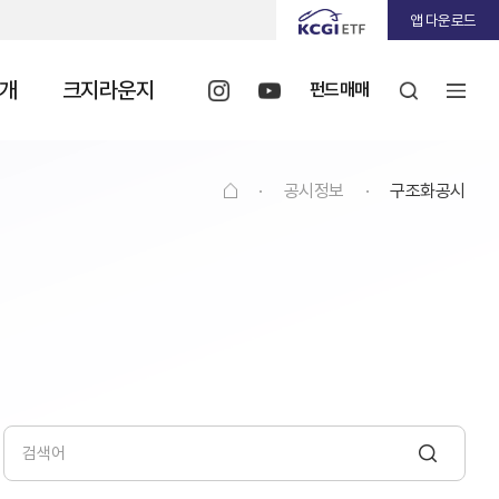
앱 다운로드
개
크지라운지
펀드매매
·
공시정보
·
구조화공시