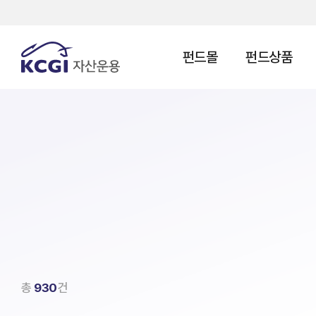
펀드몰
펀드상품
총
930
건