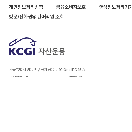
개인정보처리방침
금융소비자보호
영상정보처리기기
방문/전화권유 판매직원 조회
서울특별시 영등포구 국제금융로 10 One IFC 15층
사업자등록번호 : 107-87-08658
대표전화 : 1588-5533
FAX : 02-6
- 금융투자상품은 예금자보호법에 따라 보호되지 않습니다.
- 금융투자상품은 자산가격 변동, 환율 변동, 신용등급 하락 등에 따라 투자원금의 손실(0~
- 투자자는 금융투자상품에 대하여 금융상품판매업자로부터 충분한 설명을 받을 권리가 있
- 과거의 운용실적이 미래의 수익률을 보장하는 것은 아닙니다.
- 본 페이지에서는 당사가 운용하는 펀드상품에 대해 정형화된 형태의 정보를 제공하고 있
- 본 웹사이트에서 제공하는 지수 및 수익률 정보는 투자 참고사항이며 , 제공된 정보에 의
심사필번호 제25-727호 (유효기간 2025.12.10 ~ 2026.12.09)
Copyright (C) KCGI. All rights reserved.
l
Designed by WebSite.co.kr