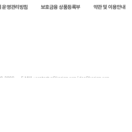
 운영관리방침
보호금융 상품등록부
약관 및 이용안내
320-3009
E-MAIL : contactus@kcgiam.com / doc@kcgiam.com
100%)이 발생할 수 있으며, 그 손실은 투자자에게 귀속됩니다.
으며, 투자 전 (간이)투자설명서 및 집합투자규약을 반드시 읽어보시기 바랍니다
습니다.
한 투자결과에 대해 법적인 책임을 지지 않습니다.