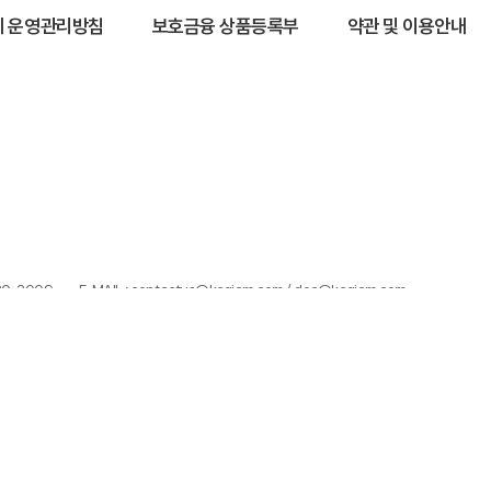
 운영관리방침
보호금융 상품등록부
약관 및 이용안내
320-3009
E-MAIL : contactus@kcgiam.com / doc@kcgiam.com
100%)이 발생할 수 있으며, 그 손실은 투자자에게 귀속됩니다.
으며, 투자 전 (간이)투자설명서 및 집합투자규약을 반드시 읽어보시기 바랍니다
습니다.
한 투자결과에 대해 법적인 책임을 지지 않습니다.