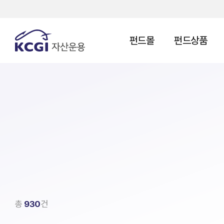
펀드몰
펀드상품
총
930
건