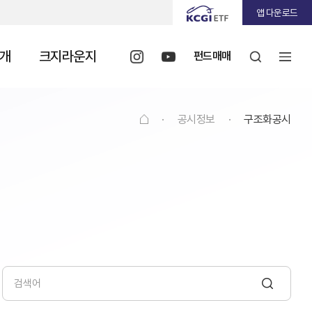
앱 다운로드
개
크지라운지
펀드매매
·
공시정보
·
구조화공시