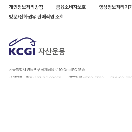
개인정보처리방침
금융소비자보호
영상정보처리기기
방문/전화권유 판매직원 조회
서울특별시 영등포구 국제금융로 10 One IFC 15층
사업자등록번호 : 107-87-08658
대표전화 : 1588-5533
FAX : 02-6
- 금융투자상품은 예금자보호법에 따라 보호되지 않습니다.
- 금융투자상품은 자산가격 변동, 환율 변동, 신용등급 하락 등에 따라 투자원금의 손실(0~
- 투자자는 금융투자상품에 대하여 금융상품판매업자로부터 충분한 설명을 받을 권리가 있
- 과거의 운용실적이 미래의 수익률을 보장하는 것은 아닙니다.
- 본 페이지에서는 당사가 운용하는 펀드상품에 대해 정형화된 형태의 정보를 제공하고 있
- 본 웹사이트에서 제공하는 지수 및 수익률 정보는 투자 참고사항이며 , 제공된 정보에 의
심사필번호 제25-727호 (유효기간 2025.12.10 ~ 2026.12.09)
Copyright (C) KCGI. All rights reserved.
l
Designed by WebSite.co.kr