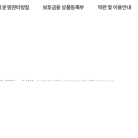
 운영관리방침
보호금융 상품등록부
약관 및 이용안내
320-3009
E-MAIL : contactus@kcgiam.com / doc@kcgiam.com
100%)이 발생할 수 있으며, 그 손실은 투자자에게 귀속됩니다.
으며, 투자 전 (간이)투자설명서 및 집합투자규약을 반드시 읽어보시기 바랍니다
습니다.
한 투자결과에 대해 법적인 책임을 지지 않습니다.