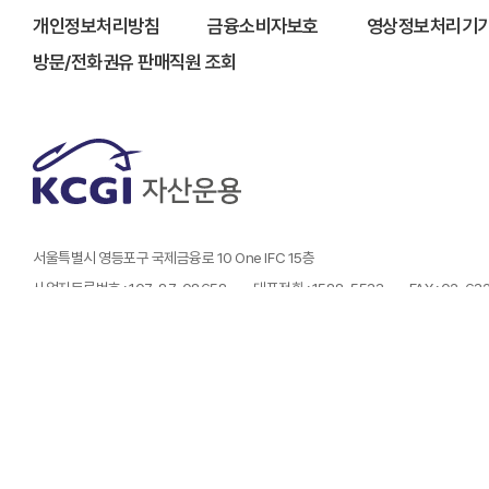
개인정보처리방침
금융소비자보호
영상정보처리기기
방문/전화권유 판매직원 조회
서울특별시 영등포구 국제금융로 10 One IFC 15층
사업자등록번호 : 107-87-08658
대표전화 : 1588-5533
FAX : 02-6
- 금융투자상품은 예금자보호법에 따라 보호되지 않습니다.
- 금융투자상품은 자산가격 변동, 환율 변동, 신용등급 하락 등에 따라 투자원금의 손실(0~
- 투자자는 금융투자상품에 대하여 금융상품판매업자로부터 충분한 설명을 받을 권리가 있
- 과거의 운용실적이 미래의 수익률을 보장하는 것은 아닙니다.
- 본 페이지에서는 당사가 운용하는 펀드상품에 대해 정형화된 형태의 정보를 제공하고 있
- 본 웹사이트에서 제공하는 지수 및 수익률 정보는 투자 참고사항이며 , 제공된 정보에 의
심사필번호 제25-727호 (유효기간 2025.12.10 ~ 2026.12.09)
Copyright (C) KCGI. All rights reserved.
l
Designed by WebSite.co.kr