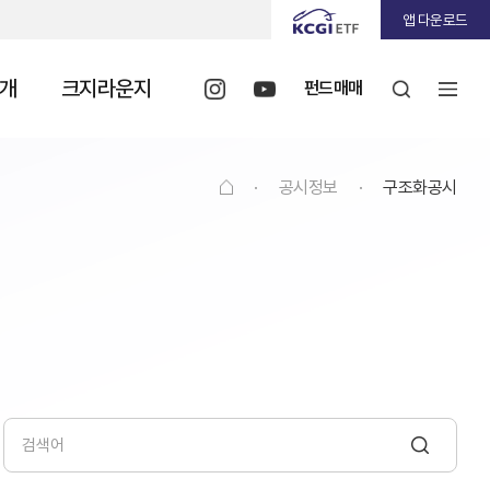
앱 다운로드
개
크지라운지
펀드매매
·
공시정보
·
구조화공시