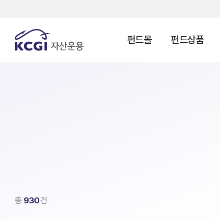
펀드몰
펀드상품
총
930
건