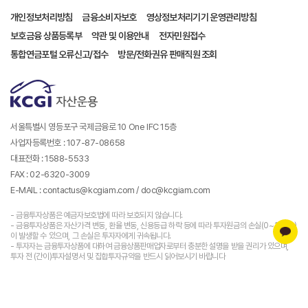
개인정보처리방침
금융소비자보호
영상정보처리기기 운영관리방침
보호금융 상품등록부
약관 및 이용안내
전자민원접수
통합연금포털 오류신고/접수
방문/전화권유 판매직원 조회
서울특별시 영등포구 국제금융로 10 One IFC 15층
사업자등록번호 : 107-87-08658
대표전화 : 1588-5533
FAX : 02-6320-3009
E-MAIL : contactus@kcgiam.com / doc@kcgiam.com
- 금융투자상품은 예금자보호법에 따라 보호되지 않습니다.
- 금융투자상품은 자산가격 변동, 환율 변동, 신용등급 하락 등에 따라 투자원금의 손실(0~100%)
이 발생할 수 있으며, 그 손실은 투자자에게 귀속됩니다.
- 투자자는 금융투자상품에 대하여 금융상품판매업자로부터 충분한 설명을 받을 권리가 있으며,
투자 전 (간이)투자설명서 및 집합투자규약을 반드시 읽어보시기 바랍니다
- 과거의 운용실적이 미래의 수익률을 보장하는 것은 아닙니다.
- 본 페이지에서는 당사가 운용하는 펀드상품에 대해 정형화된 형태의 정보를 제공하고 있습니다.
- 본 웹사이트에서 제공하는 지수 및 수익률 정보는 투자 참고사항이며 , 제공된 정보에 의한
투자결과에 대해 법적인 책임을 지지 않습니다.