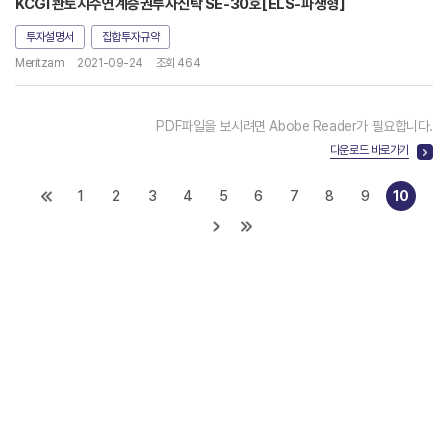
KCGI 콴토지수연계증권투자신탁 SE-30호[ELS-파생형]
투자설명서
집합투자규약
Meritzam
2021-09-24
조회 464
PDF파일을 보시려면 Abobe Reader가 필요합니다.
다운로드 바로가기
1
2
3
4
5
6
7
8
9
10