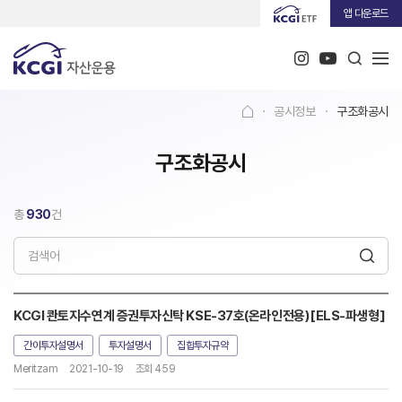
앱 다운로드
·
공시정보
·
구조화공시
구조화공시
총
930
건
KCGI 콴토지수연계 증권투자신탁 KSE-37호(온라인전용)[ELS-파생형]
간이투자설명서
투자설명서
집합투자규약
Meritzam
2021-10-19
조회 459