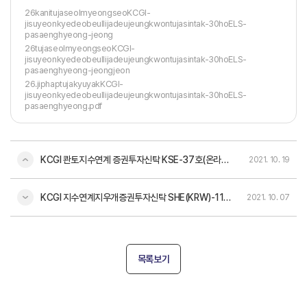
26kanitujaseolmyeongseoKCGI-
jisuyeonkyedeobeullijadeujeungkwontujasintak-30hoELS-
pasaenghyeong-jeong
26tujaseolmyeongseoKCGI-
jisuyeonkyedeobeullijadeujeungkwontujasintak-30hoELS-
pasaenghyeong-jeongjeon
26.jiphaptujakyuyakKCGI-
jisuyeonkyedeobeullijadeujeungkwontujasintak-30hoELS-
pasaenghyeong.pdf
KCGI 콴토지수연계 증권투자신탁 KSE-37호(온라인전용)[ELS-파생형]
2021. 10. 19
KCGI 지수연계지우개증권투자신탁 SHE(KRW)-11호(온라인전용)[ELS-파생형]
2021. 10. 07
목록보기