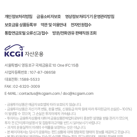
개인정보처리방침
금융소비자보호
영상정보처리기기 운영관리방침
보호금융 상품등록부
약관 및 이용안내
전자민원접수
통합연금포털 오류신고/접수
방문/전화권유 판매직원 조회
서울특별시 영등포구 국제금융로 10 One IFC 15층
사업자등록번호 : 107-87-08658
대표전화 : 1588-5533
FAX : 02-6320-3009
E-MAIL : contactus@kcgiam.com / doc@kcgiam.com
- 금융투자상품은 예금자보호법에 따라 보호되지 않습니다.
- 금융투자상품은 자산가격 변동, 환율 변동, 신용등급 하락 등에 따라 투자원금의 손실(0~100%)
이 발생할 수 있으며, 그 손실은 투자자에게 귀속됩니다.
- 투자자는 금융투자상품에 대하여 금융상품판매업자로부터 충분한 설명을 받을 권리가 있으며,
투자 전 (간이)투자설명서 및 집합투자규약을 반드시 읽어보시기 바랍니다
- 과거의 운용실적이 미래의 수익률을 보장하는 것은 아닙니다.
- 본 페이지에서는 당사가 운용하는 펀드상품에 대해 정형화된 형태의 정보를 제공하고 있습니다.
- 본 웹사이트에서 제공하는 지수 및 수익률 정보는 투자 참고사항이며 , 제공된 정보에 의한