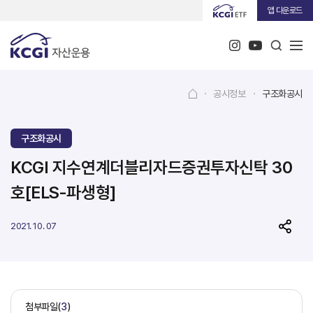
앱 다운로드
·
공시정보
·
구조화공시
구조화공시
KCGI 지수연계더블리자드증권투자신탁 30
호[ELS-파생형]
2021. 10. 07
첨부파일(
3
)