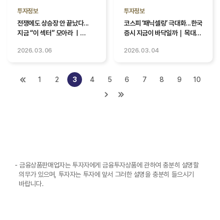
투자정보
투자정보
전쟁에도 상승장 안 끝났다...
코스피 ‘패닉셀링’ 극대화...한국
지금 “이 섹터” 모아라 ㅣ
증시 지금이 바닥일까｜목대균
김형석 KCGI자산운용 팀장 ㅣ
KCGI자산운용 대표｜#
2026. 03. 06
2026. 03. 04
김치형 앵커
삼성전자 #SK하이닉스
1
2
3
4
5
6
7
8
9
10
- 금융상품판매업자는 투자자에게 금융투자상품에 관하여 충분히 설명할
의무가 있으며, 투자자는 투자에 앞서 그러한 설명을 충분히 들으시기
바랍니다.