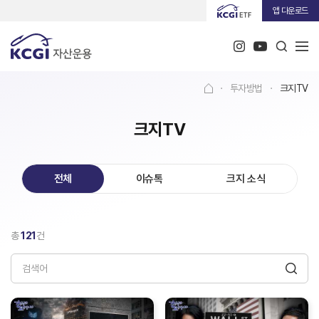
앱 다운로드
·
투자방법
·
크지TV
크지TV
전체
이슈톡
크지 소식
총
121
건