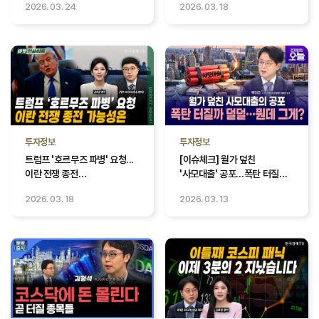
2026. 03. 24
2026. 03. 18
경읽남과 토론합시다 | 목대균
대표_1편
투자정보
투자정보
트럼프 '호르무즈 파병' 요청...
[이슈체크] 월가 덮친
이란 전쟁 종전
'사모대출' 공포…폭탄 터질까
가능성은ㅣ강영수
덜덜, 뭔데 그게?
2026. 03. 18
2026. 03. 13
KCGI자산운용 본부장