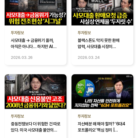
투자정보
투자정보
사모대출 → 금융위기 올까,
블랙스톤도 막지 못한 환매
아직은 아니다… 하지만 AI
압력, 사모대출 시장이
투자 자금줄이 흔들린다 |
흔들리는 이유 | 경읽남과
2026. 03. 26
2026. 03. 24
경읽남과 토론합시다 | 목대균
토론합시다 | 목대균 대표_2편
대표_3편
투자정보
투자정보
중동전쟁보다 더 위험한 건 따로
자산배분 왜 해야 할까? ‘6대4
있다. 미국 사모대출 불안의
포트폴리오’ 핵심 정리 |
실체와 한국 증시 기회 |
KCGI자산운용 정연대 수석