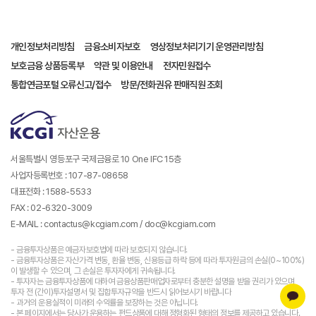
개인정보처리방침
금융소비자보호
영상정보처리기기 운영관리방침
보호금융 상품등록부
약관 및 이용안내
전자민원접수
통합연금포털 오류신고/접수
방문/전화권유 판매직원 조회
서울특별시 영등포구 국제금융로 10 One IFC 15층
사업자등록번호 : 107-87-08658
대표전화 : 1588-5533
FAX : 02-6320-3009
E-MAIL : contactus@kcgiam.com / doc@kcgiam.com
- 금융투자상품은 예금자보호법에 따라 보호되지 않습니다.
- 금융투자상품은 자산가격 변동, 환율 변동, 신용등급 하락 등에 따라 투자원금의 손실(0~100%)
이 발생할 수 있으며, 그 손실은 투자자에게 귀속됩니다.
- 투자자는 금융투자상품에 대하여 금융상품판매업자로부터 충분한 설명을 받을 권리가 있으며,
투자 전 (간이)투자설명서 및 집합투자규약을 반드시 읽어보시기 바랍니다
- 과거의 운용실적이 미래의 수익률을 보장하는 것은 아닙니다.
- 본 페이지에서는 당사가 운용하는 펀드상품에 대해 정형화된 형태의 정보를 제공하고 있습니다.