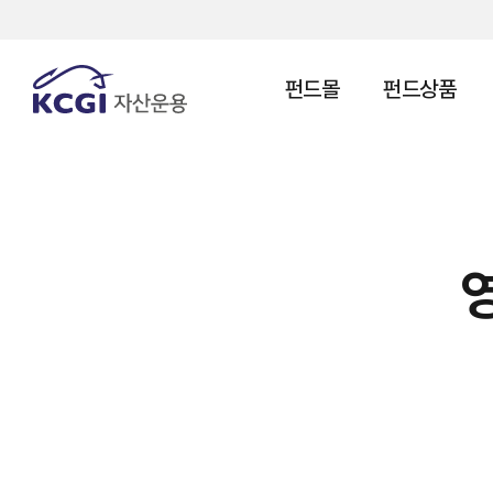
펀드몰
펀드상품