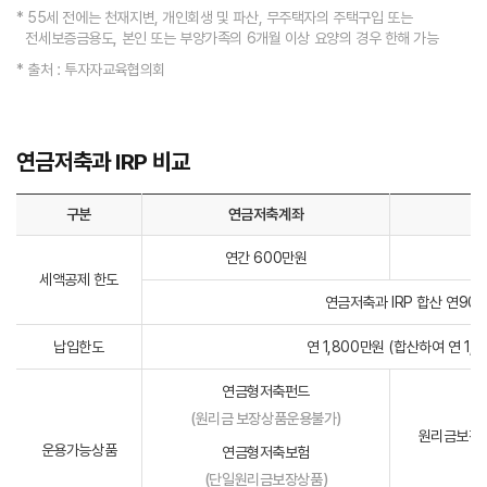
* 55세 전에는 천재지변, 개인회생 및 파산, 무주택자의 주택구입 또는
전세보증금용도, 본인 또는 부양가족의 6개월 이상 요양의 경우 한해 가능
* 출처 : 투자자교육협의회
연금저축과 IRP 비교
구분
연금저축계좌
연간 600만원
세액공제 한도
연금저축과 IRP 합산 연90
납입한도
연 1,800만원 (합산하여 연 1,
연금형저축펀드
(원리금 보장상품운용불가)
원리금보장상품
운용가능상품
연금형저축보험
(단일원리금보장상품)