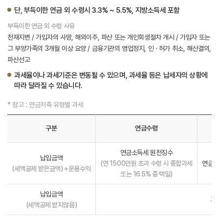
단, 부득이한 연금 외 수령시 3.3% ~ 5.5%, 지방소득세 포함
부득이한 연금 외 수령 사유
천재지변 / 가입자의 사망, 해외이주, 파산 또는 개인회생절차 개시 / 가입자 또는
그 부양가족의 3개월 이상 요양 / 금융기관의 영업정지, 인 · 허가 취소, 해산결의,
파산선고
과세율이나 과세기준은 변동될 수 있으며, 과세율 등은 납세자의 상황에
따라 달라질 수 있습니다.
* 참고 : 연금저축 유형별 과세
구분
연금수령
연금소득세 원천징수
납입금액
(연 1500만원 초과 수령 시 종합과세
연금소
(세액공제 받은금액) +운용수익
또는 16.5% 중 택일)
납입금액
과
(세액공제 받지않음)