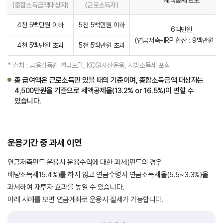
세액공제 한도
(종합소득금액대상자)
(근로소득자)
4천 5백만원 이하
5천 5백만원 이하
6백만원
(연금저축+IRP 합산 : 9백만원 한
4천 5백만원 초과
5천 5백만원 초과
* 출처 : 금융감독원 연금포탈, KCGI자산운용, 지방소득세 포함
총 급여액은 근로소득만 있을 때의 기준이며, 종합소득금액 대상자는
4,500만원을 기준으로 세액공제율(13.2% or 16.5%)이 변할 수
있습니다.
운용기간 중 과세 이연
연금저축펀드 운용시 운용수익에 대한 과세(펀드의 경우
배당소득세15.4%)를 하지 않고 연금수령시 연금소득세율(5.5~3.3%)을
과세하여 재투자 효과를 높일 수 있습니다.
아래 사례를 보면 연금계좌로 운용시 절세가 가능합니다.