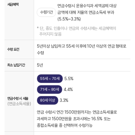
세금혜택
연금수령시 운용수익과 세액공제 대상
수령기간
금액에 대해 저율의 연금소득세 부과
(5.5%~3.3%)
* 단, 중도 인출이나 연금외 수령시에는 세금혜택이
주어지지 않음
5년이상 납입하고 55세 이후에 10년 이상의 연금 형태로
수령 요건
수령
5년
최소 납입기간
55세 ~ 70세
5.5%
71세 ~ 80세
4.4%
연금수령 시 세율
80세 이상
3.3%
(연금소득세율)
연금 수령시 연간 1500만원까지는 연금소득세율로
과세하고 1500만원을 초과시에는 16.5% 또는
종합소득세율 중 선택하여 수령가능