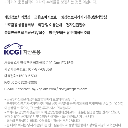
- 과거의 운용실적이 미래의 수익률을 보장하는 것은 아닙니다.
개인정보처리방침
금융소비자보호
영상정보처리기기 운영관리방침
보호금융 상품등록부
약관 및 이용안내
전자민원접수
통합연금포털 오류신고/접수
방문/전화권유 판매직원 조회
서울특별시 영등포구 국제금융로 10 One IFC 15층
사업자등록번호 : 107-87-08658
대표전화 : 1588-5533
FAX : 02-6320-3009
E-MAIL : contactus@kcgiam.com / doc@kcgiam.com
- 금융투자상품은 예금자보호법에 따라 보호되지 않습니다.
- 금융투자상품은 자산가격 변동, 환율 변동, 신용등급 하락 등에 따라 투자원금의 손실(0~100%)
이 발생할 수 있으며, 그 손실은 투자자에게 귀속됩니다.
- 투자자는 금융투자상품에 대하여 금융상품판매업자로부터 충분한 설명을 받을 권리가 있으며,
투자 전 (간이)투자설명서 및 집합투자규약을 반드시 읽어보시기 바랍니다
- 과거의 운용실적이 미래의 수익률을 보장하는 것은 아닙니다.
- 본 페이지에서는 당사가 운용하는 펀드상품에 대해 정형화된 형태의 정보를 제공하고 있습니다.