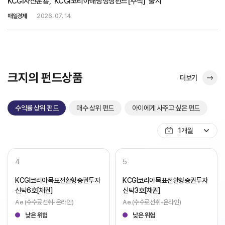
KCGI자산운용, ‘KCGI코리아배당성장펀드[주식]’ 출시
매일경제
2026. 07. 14
크지의 펀드상품
더보기
수익률 상위 펀드
매수 상위 펀드
아이에게 사주고 싶은 펀드
1개월
4
5
KCGI코리아목표전환형증권투자
KCGI코리아목표전환형증권투자
신탁6호[채권]
신탁3호[채권]
Ae (수수료선취-온라인)
Ae (수수료선취-온라인)
낮은 위험
낮은 위험