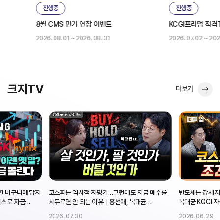
진행중
진행중
KCGI프리덤 적격TDF/TIF 1조 달성 이벤트
개인연금 신규
2026. 07. 02 ~ 2026. 08. 31
2026. 07. 01 ~
크지TV
더보기
가…그런데도 지금 매수를
반도체는 강세지만 방심 금물…진짜 변수는? |
빅테크 
ㅣ홍선애, 목대균
목대균 KGCI 자산운용 대표 [더블 업]
초반? 
여의도 인사이트]
2026. 06. 29
2026. 