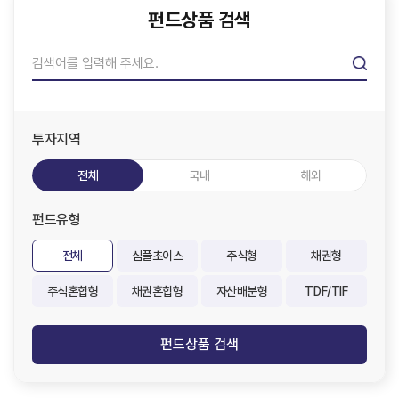
펀드상품 검색
투자지역
전체
국내
해외
펀드유형
전체
심플초이스
주식형
채권형
주식혼합형
채권혼합형
자산배분형
TDF/TIF
펀드상품 검색